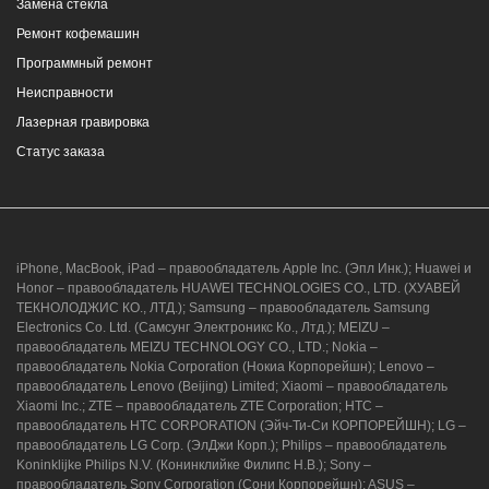
Замена стекла
Ремонт кофемашин
Программный ремонт
Неисправности
Лазерная гравировка
Статус заказа
iPhone, MacBook, iPad – правообладатель Apple Inc. (Эпл Инк.); Huawei и
Honor – правообладатель HUAWEI TECHNOLOGIES CO., LTD. (ХУАВЕЙ
ТЕКНОЛОДЖИС КО., ЛТД.); Samsung – правообладатель Samsung
Electronics Co. Ltd. (Самсунг Электроникс Ко., Лтд.); MEIZU –
правообладатель MEIZU TECHNOLOGY CO., LTD.; Nokia –
правообладатель Nokia Corporation (Нокиа Корпорейшн); Lenovo –
правообладатель Lenovo (Beijing) Limited; Xiaomi – правообладатель
Xiaomi Inc.; ZTE – правообладатель ZTE Corporation; HTC –
правообладатель HTC CORPORATION (Эйч-Ти-Си КОРПОРЕЙШН); LG –
правообладатель LG Corp. (ЭлДжи Корп.); Philips – правообладатель
Koninklijke Philips N.V. (Конинклийке Филипс Н.В.); Sony –
правообладатель Sony Corporation (Сони Корпорейшн); ASUS –