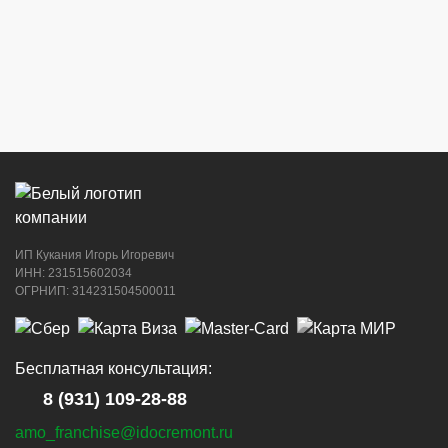
ИП Кукания Игорь Игоревич
ИНН: 231515602034
ОГРНИП: 314231504500011
Бесплатная консультация:
8 (931) 109-28-88
amo_franchise@idocremont.ru