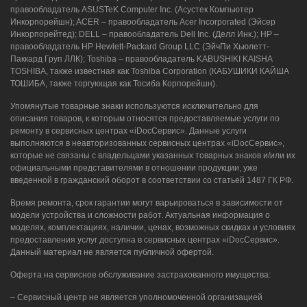
правообладатель ASUSTeK Computer Inc. (Асустек Компьютер
Инкорпорейшн); ACER – правообладатель Acer Incorporated (Эйсер
Инкорпорейтед); DELL – правообладатель Dell Inc. (Делл Инк.); HP –
правообладатель HP Hewlett-Packard Group LLC (ЭйчПи Хьюлетт-
Паккард Груп ЛЛК); Toshiba – правообладатель KABUSHIKI KAISHA
TOSHIBA, также известная как Toshiba Corporation (КАБУШИКИ КАЙША
ТОШИБА, также торгующая как Тосиба Корпорейшн).
Упомянутые товарные знаки используются исключительно для
описания товаров, к которым относятся предоставляемые услуги по
ремонту в сервисных центрах «iDocСервис». Данные услуги
выполняются в неавторизованных сервисных центрах «iDocСервис»,
которые не связаны с владельцами указанных товарных знаков и/или их
официальными представителями в отношении продукции, уже
введенной в гражданский оборот в соответствии со статьей 1487 ГК РФ.
Время ремонта, срок гарантии могут варьироваться в зависимости от
модели устройства и сложности работ. Актуальная информация о
моделях, комплектациях, наличии, ценах, возможных скидках и условиях
предоставления услуг доступна в сервисных центрах «iDocСервис».
Данный материал не является публичной офертой.
Оферта на сервисное обслуживание застрахованного имущества:
– Сервисный центр не является уполномоченной организацией