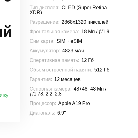
Тип дисплея:
OLED (Super Retina
XDR)
Разрешение:
2868x1320 пикселей
ый
Фронтальная камера:
18 Мп / ƒ/1.9
Сим карта:
SIM + eSIM
Аккумулятор:
4823 мАч
Оперативная память:
12 Гб
Объем встроенной памяти:
512 Гб
Гарантия:
12 месяцев
Основная камера:
48+48+48 Мп /
ƒ/1.78, 2.2, 2.8
очку
Процессор:
Apple A19 Pro
Диагональ:
6.9"