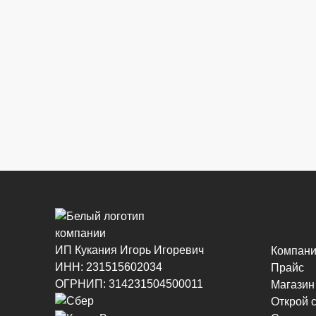
ИП Кукания Игорь Игоревич
Компан
ИНН: 231515602034
Прайс
ОГРНИП: 314231504500011
Магазин
Открой 