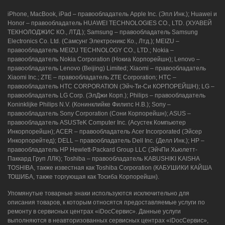
iPhone, MacBook, iPad – правообладатель Apple Inc. (Эпл Инк.); Huawei и
Honor – правообладатель HUAWEI TECHNOLOGIES CO., LTD. (ХУАВЕЙ
ТЕКНОЛОДЖИС КО., ЛТД.); Samsung – правообладатель Samsung
Electronics Co. Ltd. (Самсунг Электроникс Ко., Лтд.); MEIZU –
правообладатель MEIZU TECHNOLOGY CO., LTD.; Nokia –
правообладатель Nokia Corporation (Нокиа Корпорейшн); Lenovo –
правообладатель Lenovo (Beijing) Limited; Xiaomi – правообладатель
Xiaomi Inc.; ZTE – правообладатель ZTE Corporation; HTC –
правообладатель HTC CORPORATION (Эйч-Ти-Си КОРПОРЕЙШН); LG –
правообладатель LG Corp. (ЭлДжи Корп.); Philips – правообладатель
Koninklijke Philips N.V. (Конинклийке Филипс Н.В.); Sony –
правообладатель Sony Corporation (Сони Корпорейшн); ASUS –
правообладатель ASUSTeK Computer Inc. (Асустек Компьютер
Инкорпорейшн); ACER – правообладатель Acer Incorporated (Эйсер
Инкорпорейтед); DELL – правообладатель Dell Inc. (Делл Инк.); HP –
правообладатель HP Hewlett-Packard Group LLC (ЭйчПи Хьюлетт-
Паккард Груп ЛЛК); Toshiba – правообладатель KABUSHIKI KAISHA
TOSHIBA, также известная как Toshiba Corporation (КАБУШИКИ КАЙША
ТОШИБА, также торгующая как Тосиба Корпорейшн).
Упомянутые товарные знаки используются исключительно для
описания товаров, к которым относятся предоставляемые услуги по
ремонту в сервисных центрах «iDocСервис». Данные услуги
выполняются в неавторизованных сервисных центрах «iDocСервис»,