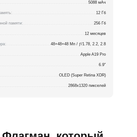
5088 мАч
амять:
12 Гб
ной памяти:
256 Гб
12 месяцев
ра:
48+48+48 Мп / ƒ/1.78, 2.2, 2.8
Apple A19 Pro
6.9"
OLED (Super Retina XDR)
2868x1320 пикселей
- Флагман, который