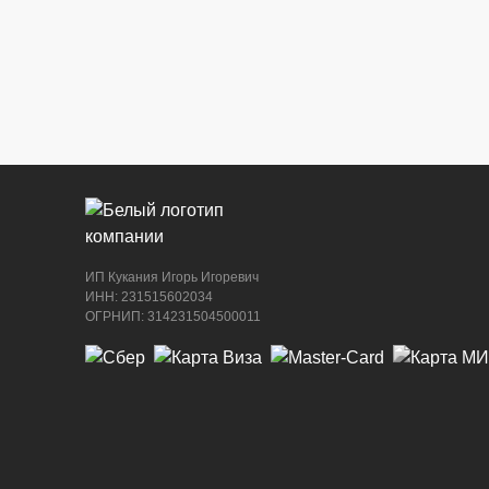
ИП Кукания Игорь Игоревич
ИНН: 231515602034
ОГРНИП: 314231504500011