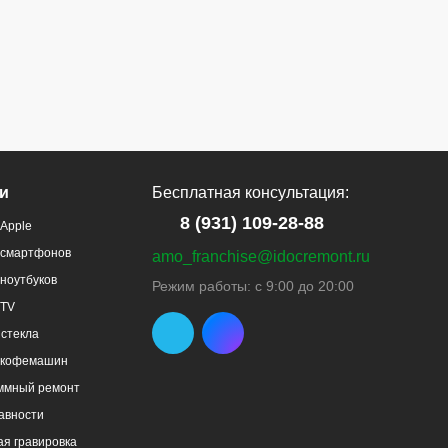
и
Бесплатная консультация:
8 (931) 109-28-88
Apple
 смартфонов
amo_franchise@idocremont.ru
ноутбуков
Режим работы: с 9:00 до 20:00
 TV
стекла
 кофемашин
ммный ремонт
авности
я гравировка