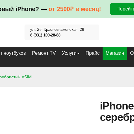
овый iPhone? —
от 2500₽ в месяц!
Перейти
ул. 2-я Краснознаменская, 28
8 (931) 109-28-88
т ноутбуков
Ремонт TV
Услуги
Прайс
Магазин
О
еребристый eSIM
iPhone
сереб