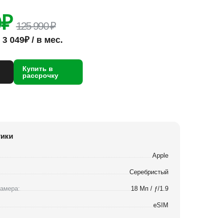
0
₽
125 990 ₽
3 049₽ / в мес.
Купить в
рассрочку
тики
Apple
Серебристый
амера:
18 Мп / ƒ/1.9
eSIM