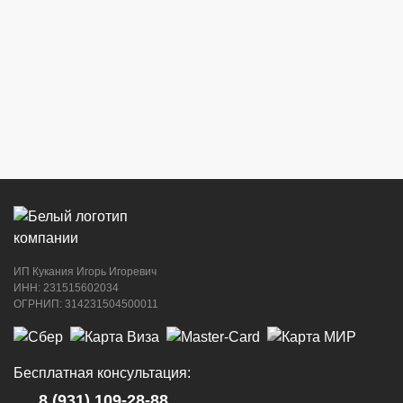
ИП Кукания Игорь Игоревич
ИНН: 231515602034
ОГРНИП: 314231504500011
Бесплатная консультация:
8 (931) 109-28-88