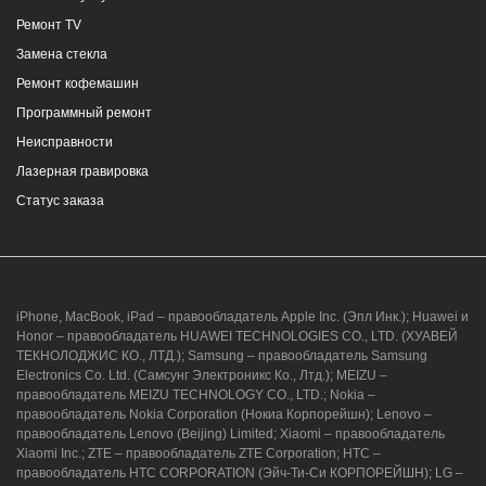
Ремонт TV
Замена стекла
Ремонт кофемашин
Программный ремонт
Неисправности
Лазерная гравировка
Статус заказа
iPhone, MacBook, iPad – правообладатель Apple Inc. (Эпл Инк.); Huawei и
Honor – правообладатель HUAWEI TECHNOLOGIES CO., LTD. (ХУАВЕЙ
ТЕКНОЛОДЖИС КО., ЛТД.); Samsung – правообладатель Samsung
Electronics Co. Ltd. (Самсунг Электроникс Ко., Лтд.); MEIZU –
правообладатель MEIZU TECHNOLOGY CO., LTD.; Nokia –
правообладатель Nokia Corporation (Нокиа Корпорейшн); Lenovo –
правообладатель Lenovo (Beijing) Limited; Xiaomi – правообладатель
Xiaomi Inc.; ZTE – правообладатель ZTE Corporation; HTC –
правообладатель HTC CORPORATION (Эйч-Ти-Си КОРПОРЕЙШН); LG –