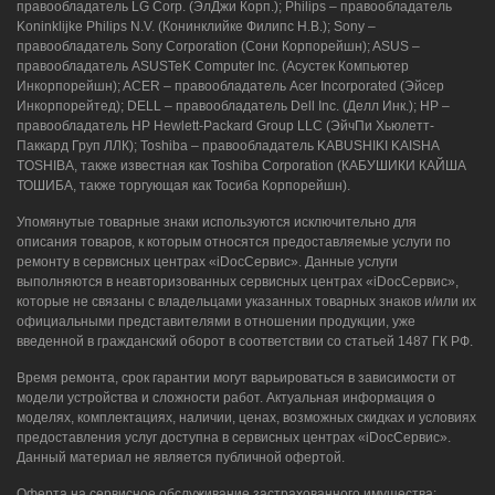
правообладатель LG Corp. (ЭлДжи Корп.); Philips – правообладатель
Koninklijke Philips N.V. (Конинклийке Филипс Н.В.); Sony –
правообладатель Sony Corporation (Сони Корпорейшн); ASUS –
правообладатель ASUSTeK Computer Inc. (Асустек Компьютер
Инкорпорейшн); ACER – правообладатель Acer Incorporated (Эйсер
Инкорпорейтед); DELL – правообладатель Dell Inc. (Делл Инк.); HP –
правообладатель HP Hewlett-Packard Group LLC (ЭйчПи Хьюлетт-
Паккард Груп ЛЛК); Toshiba – правообладатель KABUSHIKI KAISHA
TOSHIBA, также известная как Toshiba Corporation (КАБУШИКИ КАЙША
ТОШИБА, также торгующая как Тосиба Корпорейшн).
Упомянутые товарные знаки используются исключительно для
описания товаров, к которым относятся предоставляемые услуги по
ремонту в сервисных центрах «iDocСервис». Данные услуги
выполняются в неавторизованных сервисных центрах «iDocСервис»,
которые не связаны с владельцами указанных товарных знаков и/или их
официальными представителями в отношении продукции, уже
введенной в гражданский оборот в соответствии со статьей 1487 ГК РФ.
Время ремонта, срок гарантии могут варьироваться в зависимости от
модели устройства и сложности работ. Актуальная информация о
моделях, комплектациях, наличии, ценах, возможных скидках и условиях
предоставления услуг доступна в сервисных центрах «iDocСервис».
Данный материал не является публичной офертой.
Оферта на сервисное обслуживание застрахованного имущества: