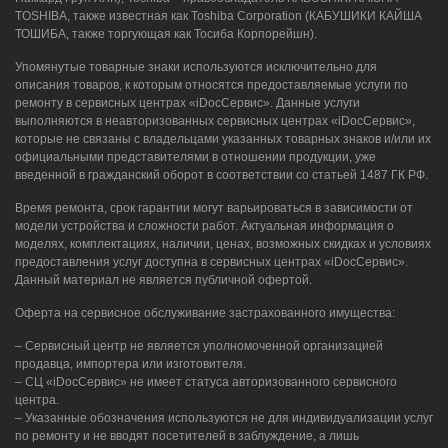
TOSHIBA, также известная как Toshiba Corporation (КАБУШИКИ КАЙША
ТОШИБА, также торгующая как Тосиба Корпорейшн).
Упомянутые товарные знаки используются исключительно для
описания товаров, к которым относятся предоставляемые услуги по
ремонту в сервисных центрах «iDocСервис». Данные услуги
выполняются в неавторизованных сервисных центрах «iDocСервис»,
которые не связаны с владельцами указанных товарных знаков и/или их
официальными представителями в отношении продукции, уже
введенной в гражданский оборот в соответствии со статьей 1487 ГК РФ.
Время ремонта, срок гарантии могут варьироваться в зависимости от
модели устройства и сложности работ. Актуальная информация о
моделях, комплектациях, наличии, ценах, возможных скидках и условиях
предоставления услуг доступна в сервисных центрах «iDocСервис».
Данный материал не является публичной офертой.
Оферта на сервисное обслуживание застрахованного имущества:
– Сервисный центр не является уполномоченной организацией
продавца, импортера или изготовителя.
– СЦ «iDocСервис» не имеет статуса авторизованного сервисного
центра.
– Указанные обозначения используются не для индивидуализации услуг
по ремонту и не вводят посетителей в заблуждение, а лишь