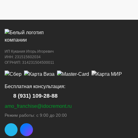
ИП Кукания Игорь Игоревич
ИНН: 231515602034
ОГРНИП: 314231504500011
Бесплатная консультация:
8 (931) 109-28-88
amo_franchise@idocremont.ru
Режим работы: с 9:00 до 20:00