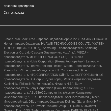
Лазерная гравировка
Статус заказа
iPhone, MacBook, iPad – правообладатель Apple Inc. (Эпл Инк.); Huawei и
Honor – правообладатель HUAWEI TECHNOLOGIES CO., LTD. (ХУАВЕЙ
ТЕКНОЛОДЖИС КО., ЛТД.); Samsung – правообладатель Samsung
Electronics Co. Ltd. (Самсунг Электроникс Ко., Лтд.); MEIZU –
правообладатель MEIZU TECHNOLOGY CO., LTD.; Nokia –
правообладатель Nokia Corporation (Нокиа Корпорейшн); Lenovo –
правообладатель Lenovo (Beijing) Limited; Xiaomi – правообладатель
Xiaomi Inc.; ZTE – правообладатель ZTE Corporation; HTC –
правообладатель HTC CORPORATION (Эйч-Ти-Си КОРПОРЕЙШН); LG –
правообладатель LG Corp. (ЭлДжи Корп.); Philips – правообладатель
Koninklijke Philips N.V. (Конинклийке Филипс Н.В.); Sony –
правообладатель Sony Corporation (Сони Корпорейшн); ASUS –
правообладатель ASUSTeK Computer Inc. (Асустек Компьютер
Инкорпорейшн); ACER – правообладатель Acer Incorporated (Эйсер
Инкорпорейтед); DELL – правообладатель Dell Inc. (Делл Инк.); HP –
правообладатель HP Hewlett-Packard Group LLC (ЭйчПи Хьюлетт-
Паккард Груп ЛЛК); Toshiba – правообладатель KABUSHIKI KAISHA