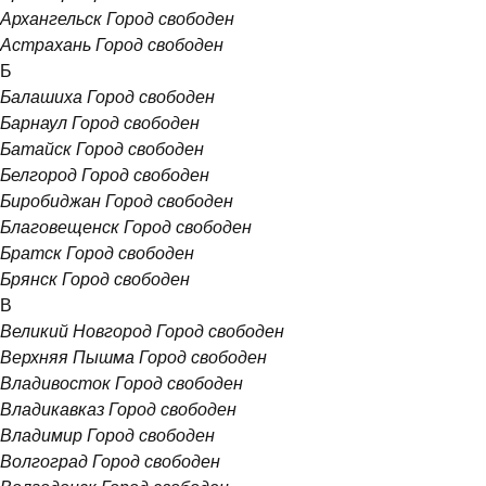
Архангельск
Город свободен
Астрахань
Город свободен
Б
Балашиха
Город свободен
Барнаул
Город свободен
Батайск
Город свободен
Белгород
Город свободен
Биробиджан
Город свободен
Благовещенск
Город свободен
Братск
Город свободен
Брянск
Город свободен
В
Великий Новгород
Город свободен
Верхняя Пышма
Город свободен
Владивосток
Город свободен
Владикавказ
Город свободен
Владимир
Город свободен
Волгоград
Город свободен