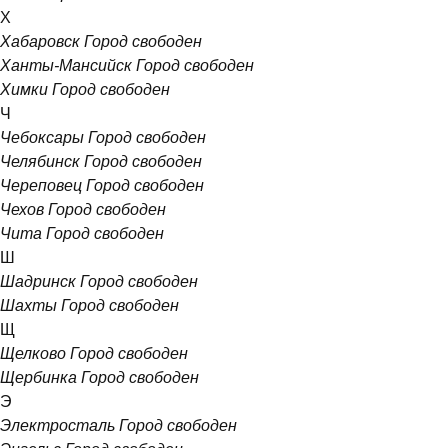
Х
Хабаровск
Город свободен
Ханты-Мансийск
Город свободен
Химки
Город свободен
Ч
Чебоксары
Город свободен
Челябинск
Город свободен
Череповец
Город свободен
Чехов
Город свободен
Чита
Город свободен
Ш
Шадринск
Город свободен
Шахты
Город свободен
Щ
Щелково
Город свободен
Щербинка
Город свободен
Э
Электросталь
Город свободен