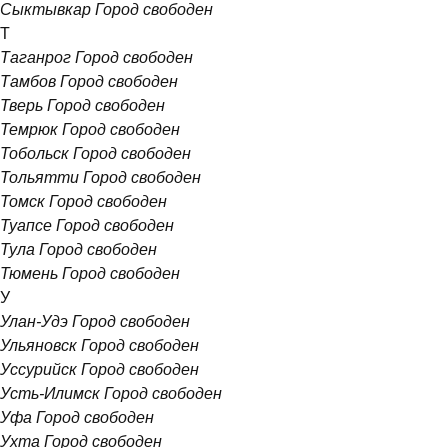
Сыктывкар
Город свободен
Т
Таганрог
Город свободен
Тамбов
Город свободен
Тверь
Город свободен
Темрюк
Город свободен
Тобольск
Город свободен
Тольятти
Город свободен
Томск
Город свободен
Туапсе
Город свободен
Тула
Город свободен
Тюмень
Город свободен
У
Улан-Удэ
Город свободен
Ульяновск
Город свободен
Уссурийск
Город свободен
Усть-Илимск
Город свободен
Уфа
Город свободен
Ухта
Город свободен