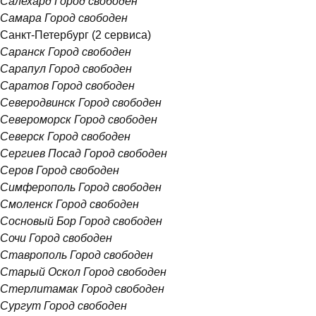
Салехард
Город свободен
Самара
Город свободен
Санкт-Петербург
(2 сервиса)
Саранск
Город свободен
Сарапул
Город свободен
Саратов
Город свободен
Северодвинск
Город свободен
Североморск
Город свободен
Северск
Город свободен
Сергиев Посад
Город свободен
Серов
Город свободен
Симферополь
Город свободен
Смоленск
Город свободен
Сосновый Бор
Город свободен
Сочи
Город свободен
Ставрополь
Город свободен
Старый Оскол
Город свободен
Стерлитамак
Город свободен
Сургут
Город свободен