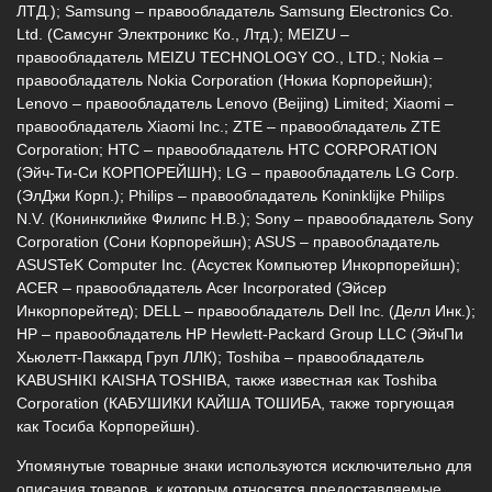
ЛТД.); Samsung – правообладатель Samsung Electronics Co.
Ltd. (Самсунг Электроникс Ко., Лтд.); MEIZU –
правообладатель MEIZU TECHNOLOGY CO., LTD.; Nokia –
правообладатель Nokia Corporation (Нокиа Корпорейшн);
Lenovo – правообладатель Lenovo (Beijing) Limited; Xiaomi –
правообладатель Xiaomi Inc.; ZTE – правообладатель ZTE
Corporation; HTC – правообладатель HTC CORPORATION
(Эйч-Ти-Си КОРПОРЕЙШН); LG – правообладатель LG Corp.
(ЭлДжи Корп.); Philips – правообладатель Koninklijke Philips
N.V. (Конинклийке Филипс Н.В.); Sony – правообладатель Sony
Corporation (Сони Корпорейшн); ASUS – правообладатель
ASUSTeK Computer Inc. (Асустек Компьютер Инкорпорейшн);
ACER – правообладатель Acer Incorporated (Эйсер
Инкорпорейтед); DELL – правообладатель Dell Inc. (Делл Инк.);
HP – правообладатель HP Hewlett-Packard Group LLC (ЭйчПи
Хьюлетт-Паккард Груп ЛЛК); Toshiba – правообладатель
KABUSHIKI KAISHA TOSHIBA, также известная как Toshiba
Corporation (КАБУШИКИ КАЙША ТОШИБА, также торгующая
как Тосиба Корпорейшн).
Упомянутые товарные знаки используются исключительно для
описания товаров, к которым относятся предоставляемые