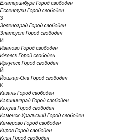
Екатеринбург
Город свободен
Ессентуки
Город свободен
З
Зеленоград
Город свободен
Златоуст
Город свободен
И
Иваново
Город свободен
Ижевск
Город свободен
Иркутск
Город свободен
Й
Йошкар-Ола
Город свободен
К
Казань
Город свободен
Калининград
Город свободен
Калуга
Город свободен
Каменск-Уральский
Город свободен
Кемерово
Город свободен
Киров
Город свободен
Клин
Город свободен