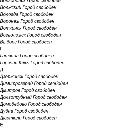
Волгодонск
Город свободен
Волжский
Город свободен
Вологда
Город свободен
Воронеж
Город свободен
Воткинск
Город свободен
Всеволожск
Город свободен
Выборг
Город свободен
Г
Гатчина
Город свободен
Горячий Ключ
Город свободен
Д
Дзержинск
Город свободен
Димитровград
Город свободен
Дмитров
Город свободен
Долгопрудный
Город свободен
Домодедово
Город свободен
Дубна
Город свободен
Дюртюли
Город свободен
Е