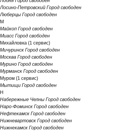
Лобня
Город свободен
Лосино-Петровский
Город свободен
Люберцы
Город свободен
М
Майкоп
Город свободен
Миасс
Город свободен
Михайловка
(1 сервис)
Мичуринск
Город свободен
Москва
Город свободен
Мурино
Город свободен
Мурманск
Город свободен
Муром
(1 сервис)
Мытищи
Город свободен
Н
Набережные Челны
Город свободен
Наро-Фоминск
Город свободен
Нефтекамск
Город свободен
Нижневартовск
Город свободен
Нижнекамск
Город свободен