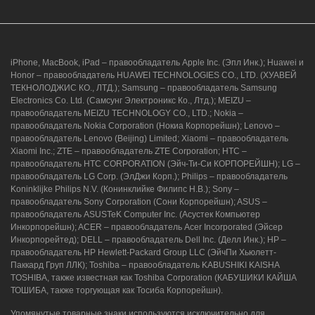
iPhone, MacBook, iPad – правообладатель Apple Inc. (Эпл Инк.); Huawei и
Honor – правообладатель HUAWEI TECHNOLOGIES CO., LTD. (ХУАВЕЙ
ТЕКНОЛОДЖИС КО., ЛТД.); Samsung – правообладатель Samsung
Electronics Co. Ltd. (Самсунг Электроникс Ко., Лтд.); MEIZU –
правообладатель MEIZU TECHNOLOGY CO., LTD.; Nokia –
правообладатель Nokia Corporation (Нокиа Корпорейшн); Lenovo –
правообладатель Lenovo (Beijing) Limited; Xiaomi – правообладатель
Xiaomi Inc.; ZTE – правообладатель ZTE Corporation; HTC –
правообладатель HTC CORPORATION (Эйч-Ти-Си КОРПОРЕЙШН); LG –
правообладатель LG Corp. (ЭлДжи Корп.); Philips – правообладатель
Koninklijke Philips N.V. (Конинклийке Филипс Н.В.); Sony –
правообладатель Sony Corporation (Сони Корпорейшн); ASUS –
правообладатель ASUSTeK Computer Inc. (Асустек Компьютер
Инкорпорейшн); ACER – правообладатель Acer Incorporated (Эйсер
Инкорпорейтед); DELL – правообладатель Dell Inc. (Делл Инк.); HP –
правообладатель HP Hewlett-Packard Group LLC (ЭйчПи Хьюлетт-
Паккард Груп ЛЛК); Toshiba – правообладатель KABUSHIKI KAISHA
TOSHIBA, также известная как Toshiba Corporation (КАБУШИКИ КАЙША
ТОШИБА, также торгующая как Тосиба Корпорейшн).
Упомянутые товарные знаки используются исключительно для