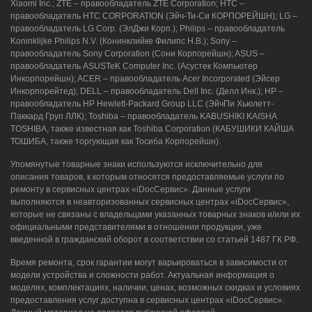
Xiaomi Inc.; ZTE – правообладатель ZTE Corporation; HTC –
правообладатель HTC CORPORATION (Эйч-Ти-Си КОРПОРЕЙШН); LG –
правообладатель LG Corp. (ЭлДжи Корп.); Philips – правообладатель
Koninklijke Philips N.V. (Конинклийке Филипс Н.В.); Sony –
правообладатель Sony Corporation (Сони Корпорейшн); ASUS –
правообладатель ASUSTeK Computer Inc. (Асустек Компьютер
Инкорпорейшн); ACER – правообладатель Acer Incorporated (Эйсер
Инкорпорейтед); DELL – правообладатель Dell Inc. (Делл Инк.); HP –
правообладатель HP Hewlett-Packard Group LLC (ЭйчПи Хьюлетт-
Паккард Груп ЛЛК); Toshiba – правообладатель KABUSHIKI KAISHA
TOSHIBA, также известная как Toshiba Corporation (КАБУШИКИ КАЙША
ТОШИБА, также торгующая как Тосиба Корпорейшн).
Упомянутые товарные знаки используются исключительно для
описания товаров, к которым относятся предоставляемые услуги по
ремонту в сервисных центрах «iDocСервис». Данные услуги
выполняются в неавторизованных сервисных центрах «iDocСервис»,
которые не связаны с владельцами указанных товарных знаков и/или их
официальными представителями в отношении продукции, уже
введенной в гражданский оборот в соответствии со статьей 1487 ГК РФ.
Время ремонта, срок гарантии могут варьироваться в зависимости от
модели устройства и сложности работ. Актуальная информация о
моделях, комплектациях, наличии, ценах, возможных скидках и условиях
предоставления услуг доступна в сервисных центрах «iDocСервис».