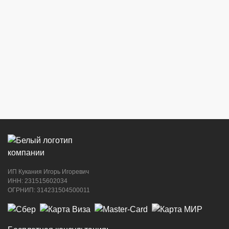
ИП Кукания Игорь Игоревич
ИНН: 231515602034
ОГРНИП: 314231504500011