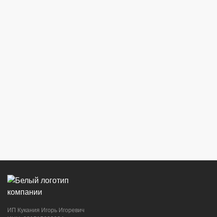
ИП Кукания Игорь Игоревич