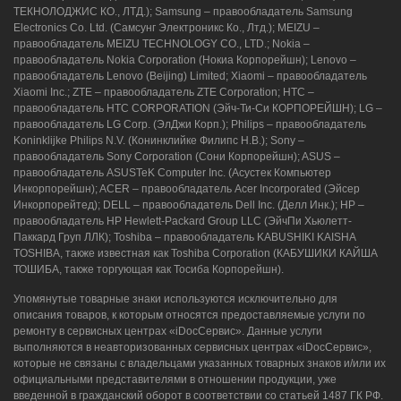
ТЕКНОЛОДЖИС КО., ЛТД.); Samsung – правообладатель Samsung
Electronics Co. Ltd. (Самсунг Электроникс Ко., Лтд.); MEIZU –
правообладатель MEIZU TECHNOLOGY CO., LTD.; Nokia –
правообладатель Nokia Corporation (Нокиа Корпорейшн); Lenovo –
правообладатель Lenovo (Beijing) Limited; Xiaomi – правообладатель
Xiaomi Inc.; ZTE – правообладатель ZTE Corporation; HTC –
правообладатель HTC CORPORATION (Эйч-Ти-Си КОРПОРЕЙШН); LG –
правообладатель LG Corp. (ЭлДжи Корп.); Philips – правообладатель
Koninklijke Philips N.V. (Конинклийке Филипс Н.В.); Sony –
правообладатель Sony Corporation (Сони Корпорейшн); ASUS –
правообладатель ASUSTeK Computer Inc. (Асустек Компьютер
Инкорпорейшн); ACER – правообладатель Acer Incorporated (Эйсер
Инкорпорейтед); DELL – правообладатель Dell Inc. (Делл Инк.); HP –
правообладатель HP Hewlett-Packard Group LLC (ЭйчПи Хьюлетт-
Паккард Груп ЛЛК); Toshiba – правообладатель KABUSHIKI KAISHA
TOSHIBA, также известная как Toshiba Corporation (КАБУШИКИ КАЙША
ТОШИБА, также торгующая как Тосиба Корпорейшн).
Упомянутые товарные знаки используются исключительно для
описания товаров, к которым относятся предоставляемые услуги по
ремонту в сервисных центрах «iDocСервис». Данные услуги
выполняются в неавторизованных сервисных центрах «iDocСервис»,
которые не связаны с владельцами указанных товарных знаков и/или их
официальными представителями в отношении продукции, уже
введенной в гражданский оборот в соответствии со статьей 1487 ГК РФ.